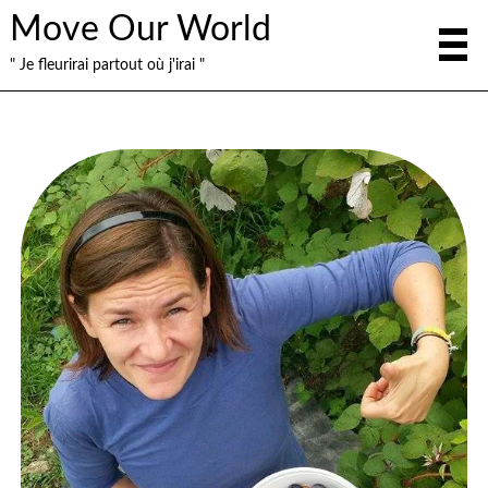
Move Our World
" Je fleurirai partout où j'irai "