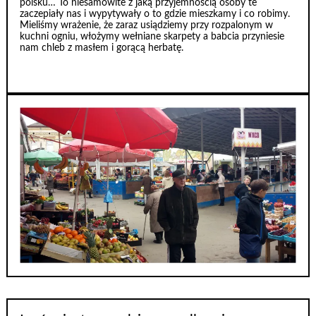
polsku… To niesamowite z jaką przyjemnością osoby te
zaczepiały nas i wypytywały o to gdzie mieszkamy i co robimy.
Mieliśmy wrażenie, że zaraz usiądziemy przy rozpalonym w
kuchni ogniu, włożymy wełniane skarpety a babcia przyniesie
nam chleb z masłem i gorącą herbatę.