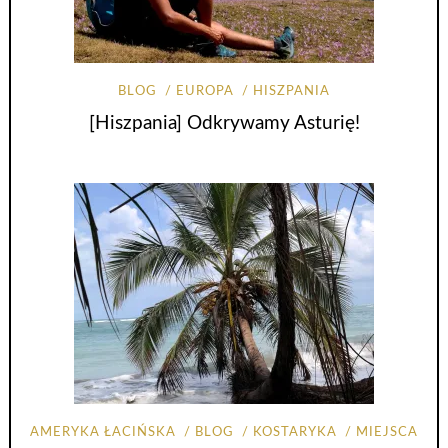
BLOG
EUROPA
HISZPANIA
[Hiszpania] Odkrywamy Asturię!
AMERYKA ŁACIŃSKA
BLOG
KOSTARYKA
MIEJSCA