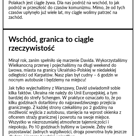
Polakach jest ciągle żywa. Dla nas podróż na wschód, to jak
podróż w przeszłość do czasów komunizmu. Mimo, że od tych
czasów upłynęło już wiele lat, my ciągle wolimy patrzeć na
zachód.
Wschód, granica to ciągle
rzeczywistość
Minął rok, zanim spełniło się marzenie Davida. Wykorzystaliśmy
Wielkanocną przerwę i pojechaliśmy na długi weekend do
Lwowa, miasta na granicy Ukraińsko-Polskiej w niedalekiej
odległości od Karpatów. Nasz plan był cudny – 6 godzin w
nocnym autobusie i będziemy na miejscu!
Jak tylko wyjechaliśmy z Warszawy, David uświadomił sobie
kilka faktów. Ukraina nie należy do Unii Europejskiej, a tym
bardziej do strefy Schengen. W praktyce oznaczało to, że po
kilku godzinach dotarliśmy do najprawdziwszego przejścia
granicznego. Z każdej strony czekaliśmy po 2 godziny na
możliwość wyjścia z autobusu, stanięcia na wprost okienka z
oficerem straży granicznej i powrotu na swoje miejsce.
Wszystko w niezrozumiałej atmosferze tajemniczości i
niepokoju. Po 10 godzinach byliśmy w Lwowie. Żeby nie
pozostawiać żadnych wątpliwości, droga powrotna była jeszcze