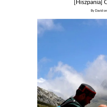
[Hiszpania]
By
David
o