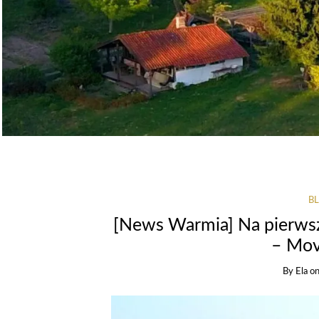
B
[News Warmia] Na pierws
– Mov
By
Ela
o