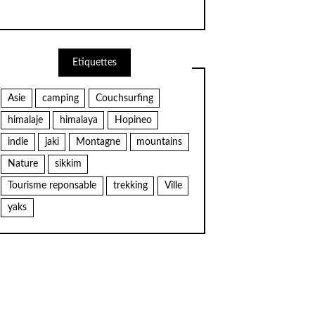
Etiquettes
Asie
camping
Couchsurfing
himalaje
himalaya
Hopineo
indie
jaki
Montagne
mountains
Nature
sikkim
Tourisme reponsable
trekking
Ville
yaks