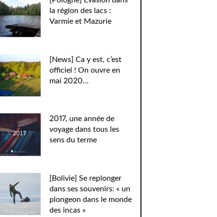
[Pologne] Evasion dans
la région des lacs :
Varmie et Mazurie
[News] Ca y est, c’est
officiel ! On ouvre en
mai 2020…
2017, une année de
voyage dans tous les
sens du terme
[Bolivie] Se replonger
dans ses souvenirs: « un
plongeon dans le monde
des incas »