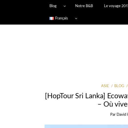
Blog
Notre B&B
Le voyage 201
Français
ASIE
BLOG
[HopTour Sri Lanka] Ecowa
– Où vive
Par
David