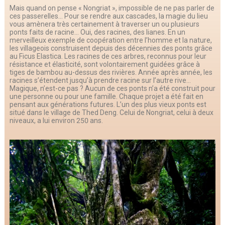
Mais quand on pense « Nongriat », impossible de ne pas parler de
ces passerelles… Pour se rendre aux cascades, la magie du lieu
vous amènera très certainement à traverser un ou plusieurs
ponts faits de racine… Oui, des racines, des lianes. En un
merveilleux exemple de coopération entre l’homme et la nature,
les villageois construisent depuis des décennies des ponts grâce
au Ficus Elastica. Les racines de ces arbres, reconnus pour leur
résistance et élasticité, sont volontairement guidées grâce à
tiges de bambou au-dessus des rivières. Année après année, les
racines s’étendent jusqu’à prendre racine sur l’autre rive…
Magique, n’est-ce pas ? Aucun de ces ponts n’a été construit pour
une personne ou pour une famille. Chaque projet a été fait en
pensant aux générations futures. L’un des plus vieux ponts est
situé dans le village de Thed Deng. Celui de Nongriat, celui à deux
niveaux, a lui environ 250 ans.