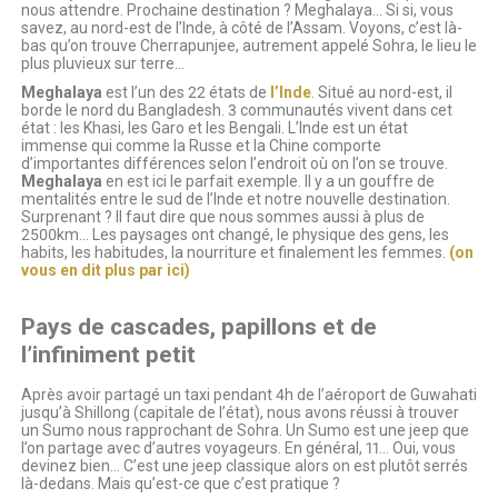
nous attendre. Prochaine destination ? Meghalaya… Si si, vous
savez, au nord-est de l’Inde, à côté de l’Assam. Voyons, c’est là-
bas qu’on trouve Cherrapunjee, autrement appelé Sohra, le lieu le
plus pluvieux sur terre…
Meghalaya
est l’un des 22 états de
l’Inde
. Situé au nord-est, il
borde le nord du Bangladesh. 3 communautés vivent dans cet
état : les Khasi, les Garo et les Bengali. L’Inde est un état
immense qui comme la Russe et la Chine comporte
d’importantes différences selon l’endroit où on l’on se trouve.
Meghalaya
en est ici le parfait exemple. Il y a un gouffre de
mentalités entre le sud de l’Inde et notre nouvelle destination.
Surprenant ? Il faut dire que nous sommes aussi à plus de
2500km… Les paysages ont changé, le physique des gens, les
habits, les habitudes, la nourriture et finalement les femmes.
(on
vous en dit plus par ici)
Pays de cascades, papillons et de
l’infiniment petit
Après avoir partagé un taxi pendant 4h de l’aéroport de Guwahati
jusqu’à Shillong (capitale de l’état), nous avons réussi à trouver
un Sumo nous rapprochant de Sohra. Un Sumo est une jeep que
l’on partage avec d’autres voyageurs. En général, 11… Oui, vous
devinez bien… C’est une jeep classique alors on est plutôt serrés
là-dedans. Mais qu’est-ce que c’est pratique ?