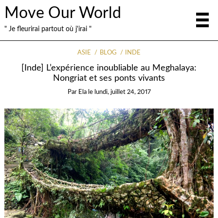
Move Our World
" Je fleurirai partout où j'irai "
ASIE
BLOG
INDE
[Inde] L’expérience inoubliable au Meghalaya:
Nongriat et ses ponts vivants
Par
Ela
le
lundi, juillet 24, 2017