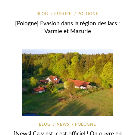
BLOG
EUROPE
POLOGNE
[Pologne] Evasion dans la région des lacs :
Varmie et Mazurie
BLOG
NEWS
POLOGNE
[News] Ca y est, c’est officiel ! On ouvre en