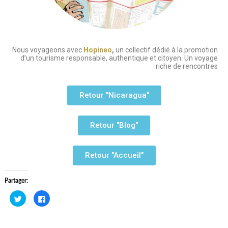
Nous voyageons avec
Hopineo
,
un collectif dédié à la promotion
d’un tourisme responsable, authentique et citoyen. Un voyage
riche de rencontres
Retour "Nicaragua"
Retour "Blog"
Retour "Accueil"
Partager:
Cliquez
Cliquez
pour
pour
partager
partager
sur
sur
Twitter(ouvre
Facebook(ouvre
dans
dans