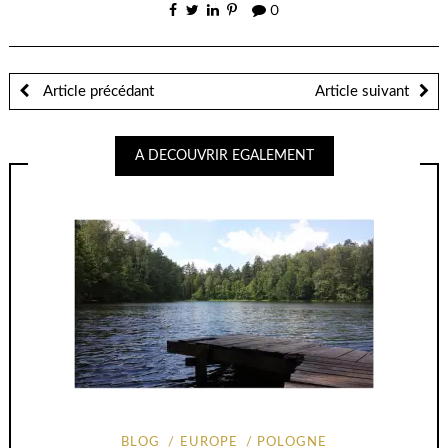
une
une
0
nouvelle
nouvelle
fenêtre)
fenêtre)
Article précédant
Article suivant
A DECOUVRIR EGALEMENT
BLOG
EUROPE
POLOGNE