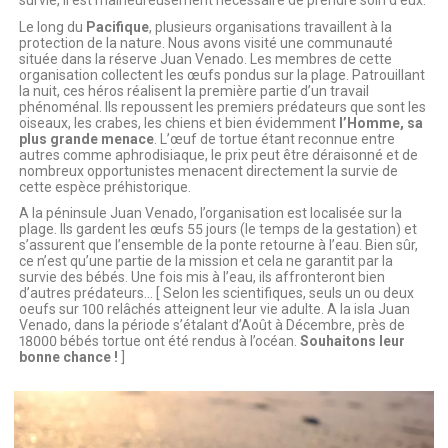
survie, il est malheureusement nécessaire de prendre soin d’eux.
Le long du
Pacifique
, plusieurs organisations travaillent à la
protection de la nature. Nous avons visité une communauté
située dans la réserve Juan Venado. Les membres de cette
organisation collectent les œufs pondus sur la plage. Patrouillant
la nuit, ces héros réalisent la première partie d’un travail
phénoménal. Ils repoussent les premiers prédateurs que sont les
oiseaux, les crabes, les chiens et bien évidemment
l’Homme, sa
plus grande menace
. L’œuf de tortue étant reconnue entre
autres comme aphrodisiaque, le prix peut être déraisonné et de
nombreux opportunistes menacent directement la survie de
cette espèce préhistorique.
A la péninsule Juan Venado, l’organisation est localisée sur la
plage. Ils gardent les œufs 55 jours (le temps de la gestation) et
s’assurent que l’ensemble de la ponte retourne à l’eau. Bien sûr,
ce n’est qu’une partie de la mission et cela ne garantit par la
survie des bébés. Une fois mis à l’eau, ils affronteront bien
d’autres prédateurs… [ Selon les scientifiques, seuls un ou deux
oeufs sur 100 relâchés atteignent leur vie adulte. A la isla Juan
Venado, dans la période s’étalant d’Août à Décembre, près de
18000 bébés tortue ont été rendus à l’océan.
Souhaitons leur
bonne chance !
]