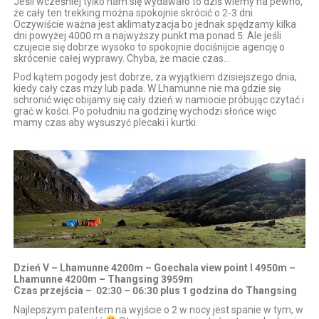
Jeśli wcześniej tylko nam się wydawało to dziś wiemy na pewno,
że cały ten trekking można spokojnie skrócić o 2-3 dni.
Oczywiście ważna jest aklimatyzacja bo jednak spędzamy kilka
dni powyżej 4000 m a najwyższy punkt ma ponad 5. Ale jeśli
czujecie się dobrze wysoko to spokojnie dociśnijcie agencję o
skrócenie całej wyprawy. Chyba, że macie czas…
Pod kątem pogody jest dobrze, za wyjątkiem dzisiejszego dnia,
kiedy cały czas mży lub pada. W Lhamunne nie ma gdzie się
schronić więc obijamy się cały dzień w namiocie próbując czytać i
grać w kości. Po południu na godzinę wychodzi słońce więc
mamy czas aby wysuszyć plecaki i kurtki.
Dzień V – Lhamunne 4200m – Goechala view point I 4950m –
Lhamunne 4200m – Thangsing 3959m
Czas przejścia – 02:30 – 06:30 plus 1 godzina do Thangsing
Najlepszym patentem na wyjście o 2 w nocy jest spanie w tym, w