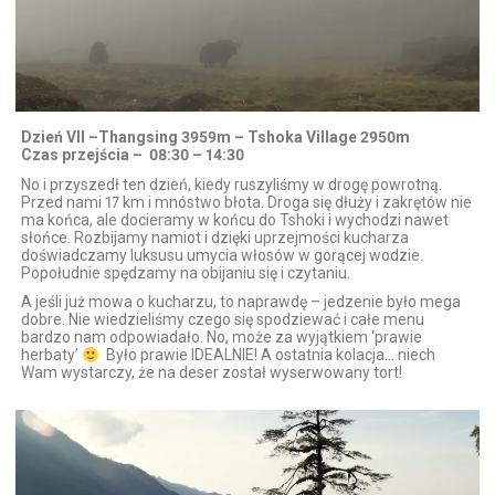
Dzień VII –Thangsing 3959m – Tshoka Village 2950m
Czas przejścia – 08:30 – 14:30
No i przyszedł ten dzień, kiedy ruszyliśmy w drogę powrotną.
Przed nami 17 km i mnóstwo błota. Droga się dłuży i zakrętów nie
ma końca, ale docieramy w końcu do Tshoki i wychodzi nawet
słońce. Rozbijamy namiot i dzięki uprzejmości kucharza
doświadczamy luksusu umycia włosów w gorącej wodzie.
Popołudnie spędzamy na obijaniu się i czytaniu.
A jeśli już mowa o kucharzu, to naprawdę – jedzenie było mega
dobre. Nie wiedzieliśmy czego się spodziewać i całe menu
bardzo nam odpowiadało. No, może za wyjątkiem ‘prawie
herbaty’
Było prawie IDEALNIE! A ostatnia kolacja… niech
Wam wystarczy, że na deser został wyserwowany tort!