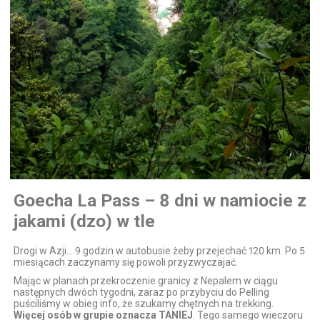
Goecha La Pass – 8 dni w namiocie z
jakami (dzo) w tle
Drogi w Azji… 9 godzin w autobusie żeby przejechać 120 km. Po 5
miesiącach zaczynamy się powoli przyzwyczajać.
Mając w planach przekroczenie granicy z Nepalem w ciągu
następnych dwóch tygodni, zaraz po przybyciu do Pelling
puściliśmy w obieg info, że szukamy chętnych na trekking.
Więcej osób w grupie oznacza TANIEJ
. Tego samego wieczoru