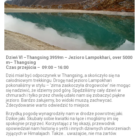
Dzień VI –Thangsing 3959m – Jezioro Lampokhari, over 5000
m– Thangsing
Czas przejścia – 09:00 – 16:00
Dziś miał być odpoczynek w Thangsing, a skończyło się na
całodniowym trekkingu. Drogę nad jezioro Lampokhari
pokonaliśmy w stylu – ‘zima zaskoczyła drogowców’ nie mogąc
się nadziwić, że idziemy pod górę. Spędziliśmy cały dzień w
chmurach i tylko przez chwilę udało nam się zobaczyć piękne
jezioro. Bardzo żałujemy, bo widoki muszą zachwycać.
Zdecydowanie warto odwiedzić to miejsce.
Brzydką pogodę wynagrodziły nam w drodze powrotnej jaki.
Dzikie jaki. Skubały sobie kwiatki na łące i mogliśmy im się
spokojnie przyjrzeć. Korzystając z tej okazji, przewodnik
opowiedział nam historię o yetti i innych dziwnych stworzeniach
żyjących w Himalajach. Także… uważajcie, nie ma żartów.