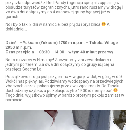
przyszła odpowiedź z Red Pandy (agencja specjalizująca się w
obsłudze turystów zagranicznych), jutro rano ruszamy w drogę i
za dwa dni dołączymy do 4 osobowej grupy będącej już w
górach.
No i było tak: 8 dni w namiocie, bez prądu i prysznica
A
dokładniej…
Dzień I – Yuksam (Yuksom) 1780 m n.p.m. – Tshoka Village
2950 m n.p.m.
Czas przejścia – 08:30 – 14:00 – w tym 40 minut przerwy
No to ruszamy w Himalaje! Zaczynamy z przewodnikiem i
jednym porterem. Za dwa dni dołączymy do grupy idącej na
przełęcz Goecha La.
Początkowo droga jest przyjemna – w górę, w dół, w górę, w dół…
Wokół nas piękny las. Podziwiamy wodospady na przeciwległych
zboczach a rzeki pokonujemy przez wiszące mosty. Do Tshoki
dochodzimy szybko, a po kolacji, czyli o 19:00 idziemy spać
Tego dnia, wyjątkowo śpimy w bardzo prostym pokoju zamiast w
namiocie.