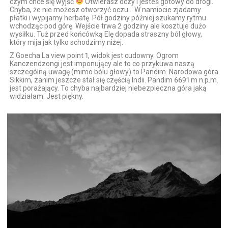
czym chce się wyjść
Otwierasz oczy i jesteś gotowy do drogi.
Chyba, że nie możesz otworzyć oczu… W namiocie zjadamy
płatki i wypijamy herbatę. Pół godziny później szukamy rytmu
wchodząc pod górę. Wejście trwa 2 godziny ale kosztuje dużo
wysiłku. Tuż przed końcówką Elę dopada straszny ból głowy,
który mija jak tylko schodzimy niżej.
Z Goecha La view point 1, widok jest cudowny. Ogrom
Kanczendzongi jest imponujący ale to co przykuwa naszą
szczególną uwagę (mimo bólu głowy) to Pandim. Narodowa góra
Sikkim, zanim jeszcze stał się częścią Indii. Pandim 6691 m n.p.m.
jest porażający. To chyba najbardziej niebezpieczna góra jaką
widziałam. Jest piękny.