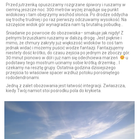
Przed jutrzenką opuszczamy rozgrzane śpiwory i ruszamy w
ciemną jeszcze noc. 300 metrów wyżej znajduje się punkt
widokowy i tam obejrzymy wschód słońca. Po drodze oddycha
się trochę trudniej i po raz pierwszy odczuwamy wysokość. Na
szczęście widok gór wynagradza nam tą brutalną pobudkę…
Śniadanie po powrocie do obozowiska– smakuje jak nigdy! Z
pełnymi brzuszkami ruszamy w dalszą drogę. Jest pięknie i
mimo, że chmury zakryły już większość widoków to coś tam
jednak widać i możemy puścić wodze fantazji. Fantazjujemy
niestety dość krótko, do czasu zejścia po jednym ze zboczy gór.
30 minut pionowo w dół i już nam się odechciewa marzeń
u
podstawy tego mostrum ucinamy sobie krótką drzemkę… I
czekamy na resztę grupy. Ostatnia godzina dzisiejszego
przejścia to właściwie spacer wzdłuż potoku porośniętego
rododendronami.
Jedną z zalet obozowania jest łatwość integracji. Zwłaszcza,
kiedy Twój namiot stoi pośrodku pola do krykieta.