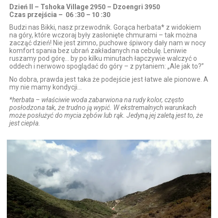
Dzień II – Tshoka Village 2950 – Dzoengri 3950
Czas przejścia – 06 :30 – 10 :30
Budzi nas Bikki, nasz przewodnik. Gorąca herbata* z widokiem
na góry, które wczoraj były zasłonięte chmurami – tak można
zacząć dzień! Nie jest zimno, puchowe śpiwory dały nam w nocy
komfort spania bez ubrań zakładanych na cebulę. Leniwie
ruszamy pod górę… by po kilku minutach łapczywie walczyć o
oddech i nerwowo spoglądać do góry – z pytaniem: „Ale jak to?”
No dobra, prawda jest taka że podejście jest łatwe ale pionowe. A
my nie mamy kondycji…
*herbata – właściwie woda zabarwiona na rudy kolor, często
posłodzona tak, że trudno ją wypić. W ekstremalnych warunkach
może posłużyć do mycia zębów lub rąk. Jedyną jej zaletą jest to, że
jest ciepła.