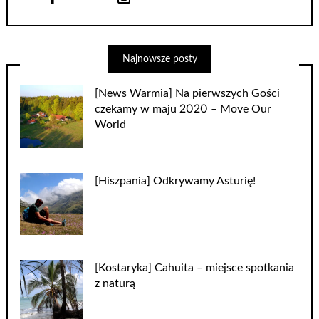
Najnowsze posty
[News Warmia] Na pierwszych Gości
czekamy w maju 2020 – Move Our
World
[Hiszpania] Odkrywamy Asturię!
[Kostaryka] Cahuita – miejsce spotkania
z naturą