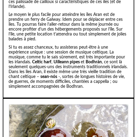
ces palissade de cailloux si caractéristiques de ces îles (et de
l’Irlande).
Le moyen le plus facile pour atteindre les îles Aran est de
prendre un ferry de Galway. Idem pour se déplacer entre ces
îles. Tu pourras faire l’aller-retour dans la même journée ou
encore profiter d’un des hébergements proposés sur l’île. Sur
l’île, une petite location t’attendra ou tout simplement de jolies
balades à pied.
Si tu es assez chanceux, tu assisteras peut-être à une
expérience unique : une session de musique celtique. La
musique, comme tu le sais sûrement, est très importante pour
les irlandais.
Celtic harf
,
Uilleann pipes
et
Bodhrán
, ce sont là
seulement quelques-uns des instruments traditionnels irlandais.
Dans les îles Aran, il existe même une très vieille tradition de
chant celtique –
sean-nós
-, sortes de longues histoires de vie,
de guerres, de moments difficiles, chantées a cappella ; ou
simplement accompagnées de Bodhran.