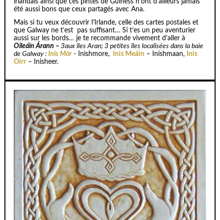
irlandais ainsi que ces pintes de Guiness n’ont d’ailleurs jamais
été aussi bons que ceux partagés avec Ana.
Mais si tu veux découvrir l’Irlande, celle des cartes postales et
que Galway ne t’est pas suffisant… Si t’es un peu aventurier
aussi sur les bords… je te recommande vivement d’aller à
Oileáin Árann –
3aux îles Aran; 3 petites îles localisées dans la baie
de Galway :
Inis Mór
- Inishmore,
Inis Meáin
– Inishmaan,
Inis
Oírr
– Inisheer.