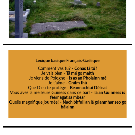
Lexique basique Français-Gaélique
Comment vas tu? -
Conas tá tú?
Je vais bien -
Tá mé go maith
Je viens de Pologne -
Is as an Pholainn mé
Je t'aime -
Gráim thú
Que Dieu te protège -
B
eannachtaí Dé leat
Vous avez la meilleure Guiness dans ce bar! -
Tá an Guinness is
fearr agat sa mbear
Quelle magnifique journée! -
Nach bhfuil an lá grianmhar seo go
hálainn