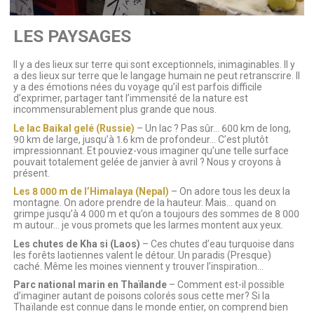
LES PAYSAGES
Il y a des lieux sur terre qui sont exceptionnels, inimaginables. Il y
a des lieux sur terre que le langage humain ne peut retranscrire. Il
y a des émotions nées du voyage qu’il est parfois difficile
d’exprimer, partager tant l’immensité de la nature est
incommensurablement plus grande que nous.
Le lac Baikal gelé (Russie)
– Un lac ? Pas sûr… 600 km de long,
90 km de large, jusqu’à 1.6 km de profondeur… C’est plutôt
impressionnant. Et pouviez-vous imaginer qu’une telle surface
pouvait totalement gelée de janvier à avril ? Nous y croyons à
présent.
Les 8 000 m de l’Himalaya (Nepal)
– On adore tous les deux la
montagne. On adore prendre de la hauteur. Mais… quand on
grimpe jusqu’à 4 000 m et qu’on a toujours des sommes de 8 000
m autour… je vous promets que les larmes montent aux yeux.
Les chutes de Kha si (Laos)
– Ces chutes d’eau turquoise dans
les forêts laotiennes valent le détour. Un paradis (Presque)
caché. Même les moines viennent y trouver l’inspiration…
Parc national marin en
Thaïlande
– Comment est-il possible
d’imaginer autant de poisons colorés sous cette mer? Si la
Thaïlande est connue dans le monde entier, on comprend bien