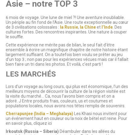
Asie – notre TOP 3
6 mois de voyage. Une lune de miel ?! Une aventure inoubliable.
Un périple au fin fond de l’Asie. Une route exceptionnelle au cœur
de 3 civilisations colossales :
la Russie
,
la Chine
et
l’Inde
. Des
cultures fortes. Des rencontres inspirantes. Une nature à couper
le souffle.
Cette expérience ne mérite pas de bilan, le seul fait d’être
ensemble à écrire un magnifique chapitre de notre histoire étant
largement suffisant. On a toutefois bien voulu se prêter au jeu
d’un top 3 ; non pas pour les expériences vécues mais car il fallait
bien faire un tri dans les photos. Et voilà, c’est parti !
LES MARCHÉS
Lors d’un voyage au long cours, qui plus est économique, l’un des
meilleurs moyens de découvrir la culture de la région visitée est
la visite du marché… Ca, nous l’avons bien compris et on a
adoré. J Entre produits frais, couleurs, us et coutumes et
populations locales, nous avons nos têtes remplis de souvenirs.
Cherrapunjee (India – Meghalaya)
Les Khasi nous invitent pour
un événement haut en couleur ou la noix de bétel est reine. Pour
en savoir plus, cliquez ici
Irkoutsk (Russia – Siberia)
Déambuler dans les allées du