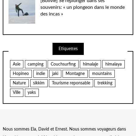
[Bolivie] Se replonger dans ses
souvenirs: « un plongeon dans le monde
des incas »
Etiquettes
Asie
camping
Couchsurfing
himalaje
himalaya
Hopineo
indie
jaki
Montagne
mountains
Nature
sikkim
Tourisme reponsable
trekking
Ville
yaks
Nous sommes Ela, David et Ernest. Nous sommes voyageurs dans