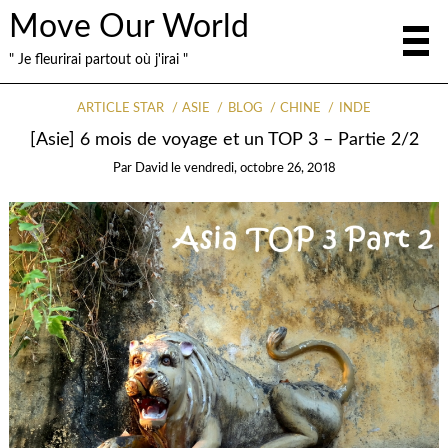
Move Our World
" Je fleurirai partout où j'irai "
ARTICLE STAR
ASIE
BLOG
CHINE
INDE
[Asie] 6 mois de voyage et un TOP 3 – Partie 2/2
Par
David
le
vendredi, octobre 26, 2018